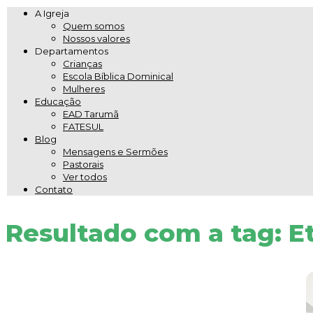
A Igreja
Quem somos
Nossos valores
Departamentos
Crianças
Escola Bíblica Dominical
Mulheres
Educação
EAD Tarumã
FATESUL
Blog
Mensagens e Sermões
Pastorais
Ver todos
Contato
Resultado com a tag: E