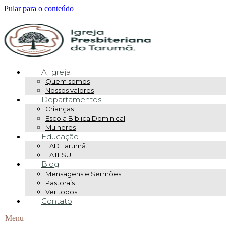
Pular para o conteúdo
A Igreja
Quem somos
Nossos valores
Departamentos
Crianças
Escola Bíblica Dominical
Mulheres
Educação
EAD Tarumã
FATESUL
Blog
Mensagens e Sermões
Pastorais
Ver todos
Contato
Menu