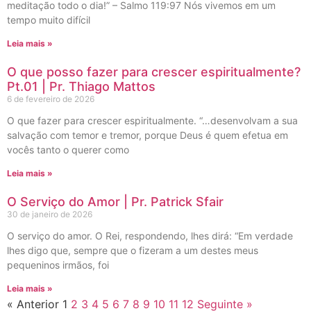
meditação todo o dia!” – Salmo 119:97 Nós vivemos em um
tempo muito difícil
Leia mais »
O que posso fazer para crescer espiritualmente?
Pt.01 | Pr. Thiago Mattos
6 de fevereiro de 2026
O que fazer para crescer espiritualmente. “…desenvolvam a sua
salvação com temor e tremor, porque Deus é quem efetua em
vocês tanto o querer como
Leia mais »
O Serviço do Amor | Pr. Patrick Sfair
30 de janeiro de 2026
O serviço do amor. O Rei, respondendo, lhes dirá: “Em verdade
lhes digo que, sempre que o fizeram a um destes meus
pequeninos irmãos, foi
Leia mais »
« Anterior
1
2
3
4
5
6
7
8
9
10
11
12
Seguinte »